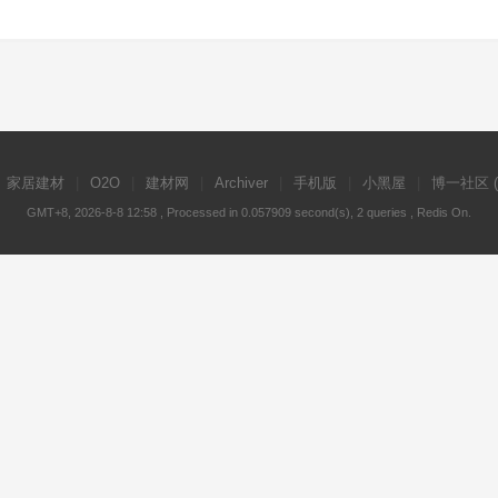
家居建材
|
O2O
|
建材网
|
Archiver
|
手机版
|
小黑屋
|
博一社区
GMT+8, 2026-8-8 12:58
, Processed in 0.057909 second(s), 2 queries , Redis On.