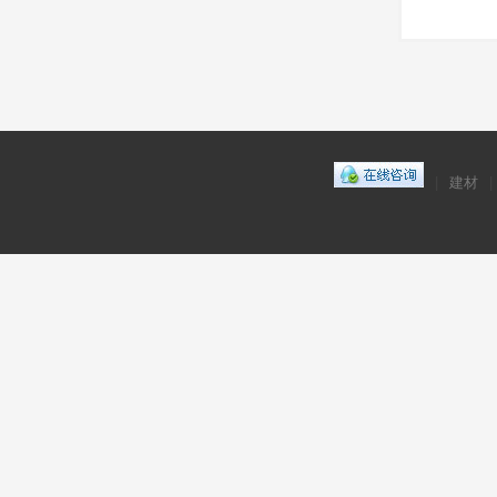
|
建材
|