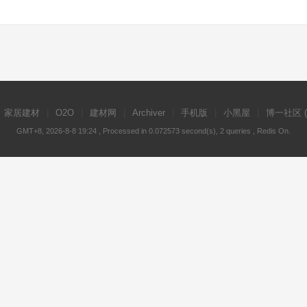
家居建材
|
O2O
|
建材网
|
Archiver
|
手机版
|
小黑屋
|
博一社区
GMT+8, 2026-8-8 19:24
, Processed in 0.072573 second(s), 2 queries , Redis On.