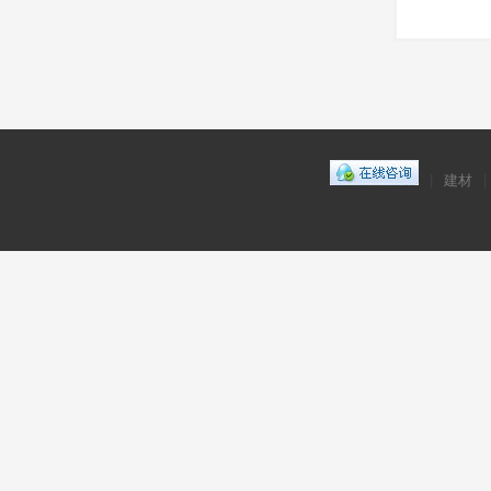
|
建材
|